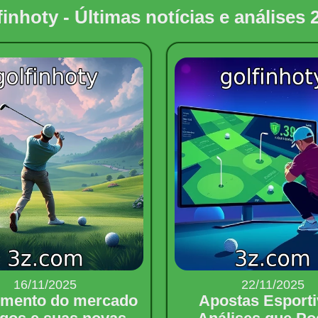
finhoty - Últimas notícias e análises 
16/11/2025
22/11/2025
imento do mercado
Apostas Esporti