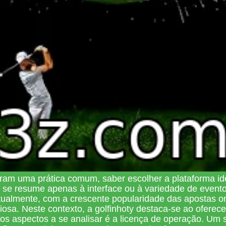
m uma prática comum, saber escolher a plataforma idea
ão se resume apenas à interface ou à variedade de event
Atualmente, com a crescente popularidade das apostas onl
ciosa. Neste contexto, a golfinhoty destaca-se ao ofere
os aspectos a se analisar é a licença de operação. Um 