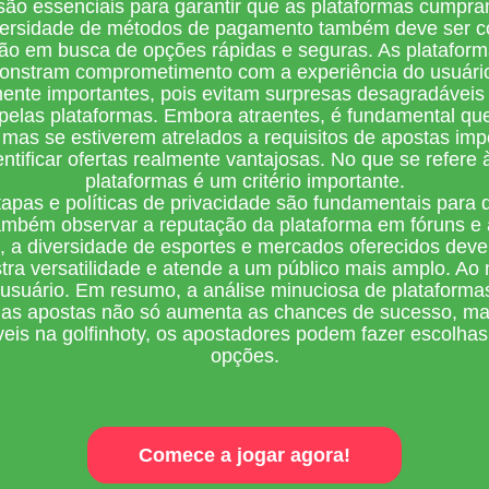
são essenciais para garantir que as plataformas cumpr
iversidade de métodos de pagamento também deve ser c
ão em busca de opções rápidas e seguras. As plataforma
nstram comprometimento com a experiência do usuário. 
lmente importantes, pois evitam surpresas desagradávei
pelas plataformas. Embora atraentes, é fundamental que
as se estiverem atrelados a requisitos de apostas im
ntificar ofertas realmente vantajosas. No que se refere
plataformas é um critério importante.
etapas e políticas de privacidade são fundamentais para
também observar a reputação da plataforma em fóruns e a
im, a diversidade de esportes e mercados oferecidos de
tra versatilidade e atende a um público mais amplo. Ao
o usuário. Em resumo, a análise minuciosa de plataform
r suas apostas não só aumenta as chances de sucesso, 
níveis na golfinhoty, os apostadores podem fazer escolh
opções.
Comece a jogar agora!