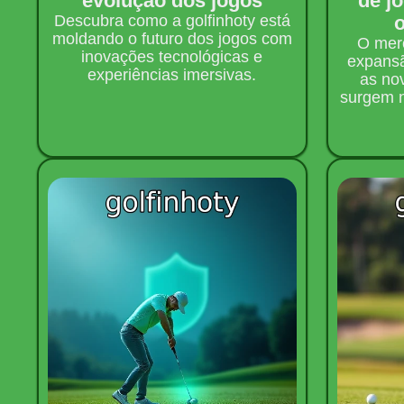
evolução dos jogos
de j
Descubra como a golfinhoty está
moldando o futuro dos jogos com
O mer
inovações tecnológicas e
expansã
experiências imersivas.
as no
surgem n