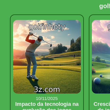
gol
10/11/2025
Impacto da tecnologia na
Cresc