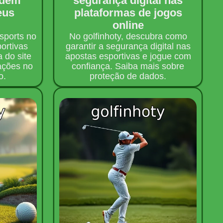
odem
segurança digital nas
eus
plataformas de jogos
online
sports no
No golfinhoty, descubra como
ortivas
garantir a segurança digital nas
 do site
apostas esportivas e jogue com
cações no
confiança. Saiba mais sobre
o.
proteção de dados.