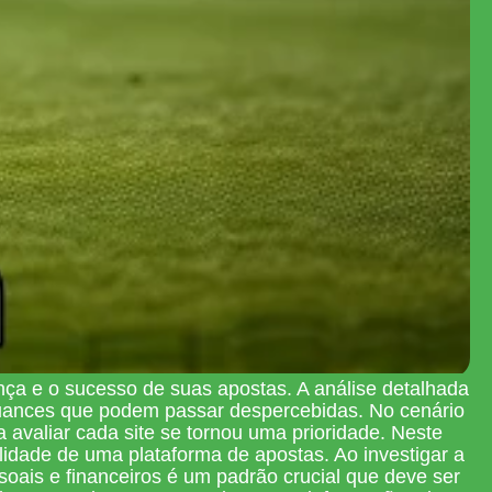
ança e o sucesso de suas apostas. A análise detalhada
nuances que podem passar despercebidas. No cenário
avaliar cada site se tornou uma prioridade. Neste
lidade de uma plataforma de apostas. Ao investigar a
ssoais e financeiros é um padrão crucial que deve ser