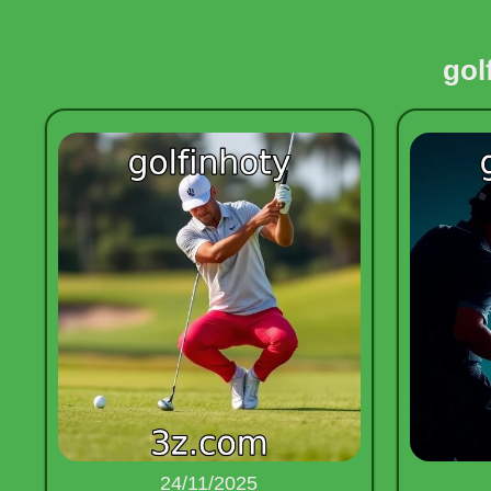
gol
24/11/2025