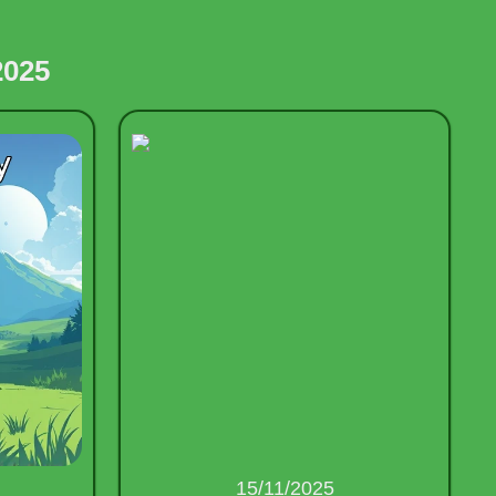
2025
15/11/2025