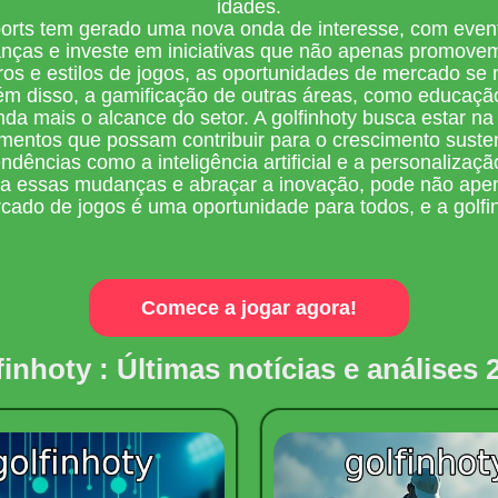
idades.
ports tem gerado uma nova onda de interesse, com even
mudanças e investe em iniciativas que não apenas promov
ros e estilos de jogos, as oportunidades de mercado se 
lém disso, a gamificação de outras áreas, como educaç
inda mais o alcance do setor. A golfinhoty busca estar 
timentos que possam contribuir para o crescimento suste
dências como a inteligência artificial e a personalizaç
ar a essas mudanças e abraçar a inovação, pode não ape
ado de jogos é uma oportunidade para todos, e a golfinh
Comece a jogar agora!
finhoty : Últimas notícias e análises 