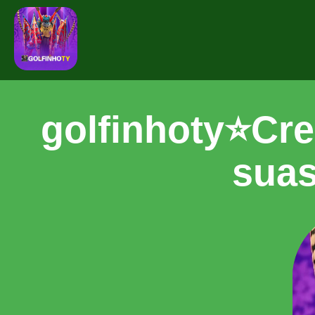
golfinhoty⭐️Cr
suas