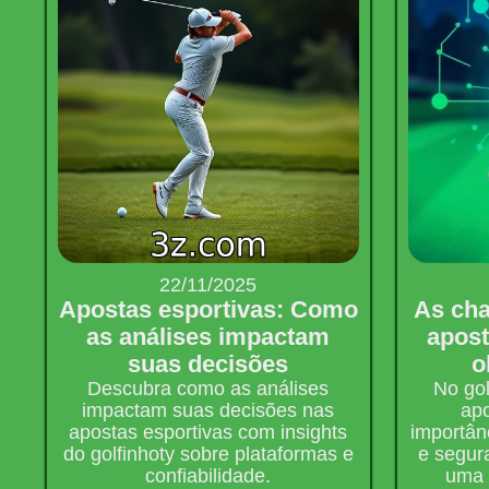
22/11/2025
Apostas esportivas: Como
As cha
as análises impactam
apost
suas decisões
o
Descubra como as análises
No gol
impactam suas decisões nas
apo
apostas esportivas com insights
importân
do golfinhoty sobre plataformas e
e segura
confiabilidade.
uma 